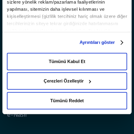
Bilgi
sizlere yönelik reklam/pazarlama faaliyetlerinin
yapılması, sitemizin daha işlevsel kılınması ve
Satış ve Finansman Koşulları
kişiselleştirmesi (gizlilik tercihiniz hariç olmak üzere diğer
T10X Yazılım OTA Güncellemeleri
tercihlerinizin siteye tekrar girdiğinizde hatırlanmasını
Dijital Premium Paket
sağlamak) amaçlarıyla sınırlı olarak kullanılacaktır.
Çerezlere dair tercihlerinizi
Ayrıntılar
paneli aracılığıyla
ADAS Bilgilendirme
Ayrıntıları göster
yönetebilir, çerezlerle ilgili daha detaylı bilgiye
Çerez
ÖTV Muafiyet Formu
Aydınlatma Metni’nden
ulaşabilirsiniz.
İletişim
Tümünü Kabul Et
Togg Care
SSS
Çerezleri Özelleştir
Filo
Test Sürüşleri
Tümünü Reddet
Startup Ekosistemi
e-Nasıl