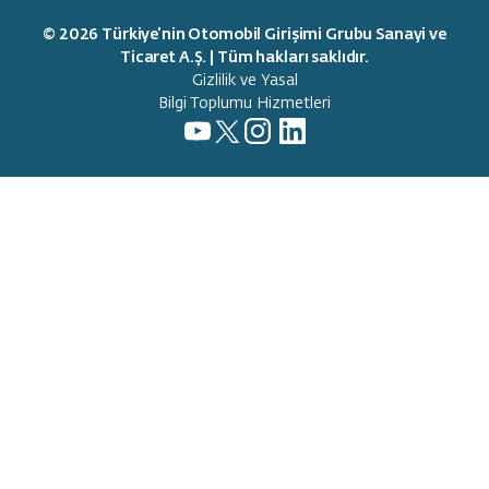
Trumore
© 2026 Türkiye'nin Otomobil Girişimi Grubu Sanayi ve
Trugo
Ticaret A.Ş. | Tüm hakları saklıdır.
Gizlilik ve Yasal
Akıllı Destek
Bilgi Toplumu Hizmetleri
Temas Noktaları
Deneyim Merkezleri
Mobil Deneyim Merkezleri
Servis Noktaları
Teslimat Noktaları
Bilgi
Satış ve Finansman
T10X OTA Güncellemeleri
Dijital Premium Paket
ADAS Bilgilendirme