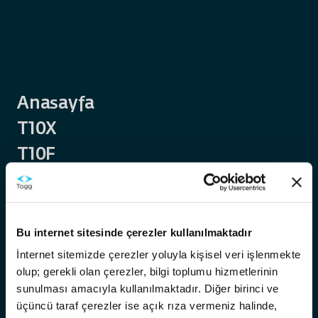
Anasayfa
T10X
T10F
Trumore
Trugo
Akıllı Destek
Sayfa
Bu internet sitesinde çerezler kullanılmaktadır
Temas Noktaları
Bulunamadı
İnternet sitemizde çerezler yoluyla kişisel veri işlenmekte
olup; gerekli olan çerezler, bilgi toplumu hizmetlerinin
Hakkımızda
Aradığınız sayfa mevcut değil veya
sunulması amacıyla kullanılmaktadır. Diğer birinci ve
taşındı
Kariyer
üçüncü taraf çerezler ise açık rıza vermeniz halinde,