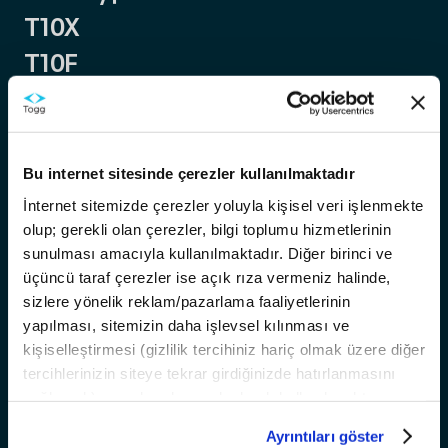
T10X
T10F
Trumore
Trugo
Akıllı Destek
Bu internet sitesinde çerezler kullanılmaktadır
Temas Noktaları
İnternet sitemizde çerezler yoluyla kişisel veri işlenmekte
olup; gerekli olan çerezler, bilgi toplumu hizmetlerinin
Hakkımızda
sunulması amacıyla kullanılmaktadır. Diğer birinci ve
Kariyer
üçüncü taraf çerezler ise açık rıza vermeniz halinde,
Bilgi
sizlere yönelik reklam/pazarlama faaliyetlerinin
yapılması, sitemizin daha işlevsel kılınması ve
Satış ve Finansman Koşulları
kişiselleştirmesi (gizlilik tercihiniz hariç olmak üzere diğer
T10X Yazılım OTA Güncellemeleri
tercihlerinizin siteye tekrar girdiğinizde hatırlanmasını
Dijital Premium Paket
sağlamak) amaçlarıyla sınırlı olarak kullanılacaktır.
Çerezlere dair tercihlerinizi
Ayrıntılar
paneli aracılığıyla
ADAS Bilgilendirme
Ayrıntıları göster
yönetebilir, çerezlerle ilgili daha detaylı bilgiye
Çerez